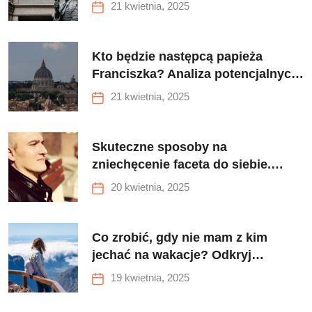
śmiercią. Analiza słów i przesłań
21 kwietnia, 2025
Kto będzie następcą papieża
Franciszka? Analiza potencjalnych
kandydatów i ich szans na
21 kwietnia, 2025
wyborach
Skuteczne sposoby na
zniechęcenie faceta do siebie.
Poznaj męskie reakcje i
20 kwietnia, 2025
zachowania
Co zrobić, gdy nie mam z kim
jechać na wakacje? Odkryj
najlepsze sposoby na znalezienie
19 kwietnia, 2025
towarzysza podróży