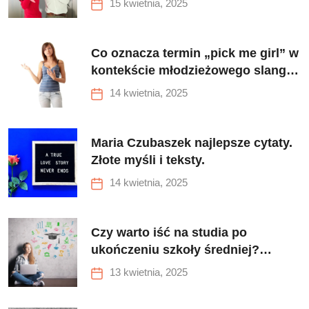
15 kwietnia, 2025
aspektów
Co oznacza termin „pick me girl” w
kontekście młodzieżowego slangu
oraz jakie ma znaczenie dla kobiet i
14 kwietnia, 2025
mężczyzn?
Maria Czubaszek najlepsze cytaty.
Złote myśli i teksty.
14 kwietnia, 2025
Czy warto iść na studia po
ukończeniu szkoły średniej?
Odkryj korzyści płynące z
13 kwietnia, 2025
wyższego wykształcenia na rynku
pracy