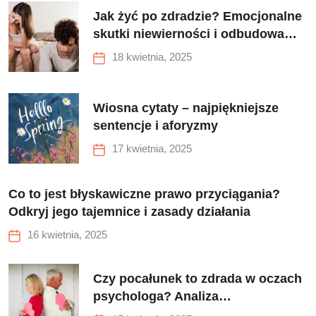
Jak żyć po zdradzie? Emocjonalne
skutki niewierności i odbudowa
związku
18 kwietnia, 2025
Wiosna cytaty – najpiękniejsze
sentencje i aforyzmy
17 kwietnia, 2025
Co to jest błyskawiczne prawo przyciągania?
Odkryj jego tajemnice i zasady działania
16 kwietnia, 2025
Czy pocałunek to zdrada w oczach
psychologa? Analiza
emocjonalnych i psychologicznych