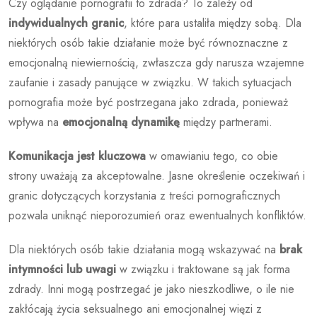
Czy oglądanie pornografii to zdrada? To zależy od
indywidualnych granic
, które para ustaliła między sobą. Dla
niektórych osób takie działanie może być równoznaczne z
emocjonalną niewiernością, zwłaszcza gdy narusza wzajemne
zaufanie i zasady panujące w związku. W takich sytuacjach
pornografia może być postrzegana jako zdrada, ponieważ
wpływa na
emocjonalną dynamikę
między partnerami.
Komunikacja jest kluczowa
w omawianiu tego, co obie
strony uważają za akceptowalne. Jasne określenie oczekiwań i
granic dotyczących korzystania z treści pornograficznych
pozwala uniknąć nieporozumień oraz ewentualnych konfliktów.
Dla niektórych osób takie działania mogą wskazywać na
brak
intymności lub uwagi
w związku i traktowane są jak forma
zdrady. Inni mogą postrzegać je jako nieszkodliwe, o ile nie
zakłócają życia seksualnego ani emocjonalnej więzi z