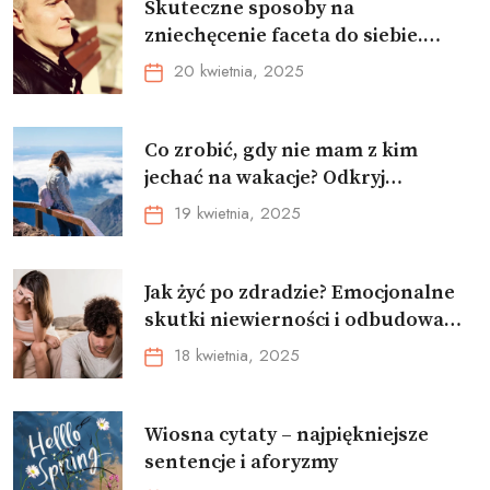
Skuteczne sposoby na
zniechęcenie faceta do siebie.
Poznaj męskie reakcje i zachowania
20 kwietnia, 2025
Co zrobić, gdy nie mam z kim
jechać na wakacje? Odkryj
najlepsze sposoby na znalezienie
19 kwietnia, 2025
towarzysza podróży
Jak żyć po zdradzie? Emocjonalne
skutki niewierności i odbudowa
związku
18 kwietnia, 2025
Wiosna cytaty – najpiękniejsze
sentencje i aforyzmy