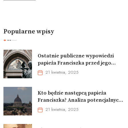
Popularne wpisy
Ostatnie publiczne wypowiedzi
papieża Franciszka przed jego
śmiercią. Analiza słów i przesłań
21 kwietnia, 2025
Kto będzie następcą papieża
Franciszka? Analiza potencjalnych
kandydatów i ich szans na
21 kwietnia, 2025
wyborach