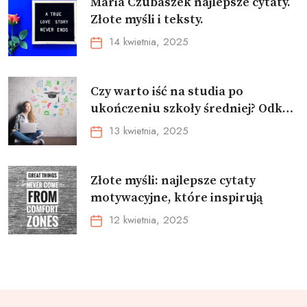
Maria Czubaszek najlepsze cytaty.
Złote myśli i teksty.
14 kwietnia, 2025
Czy warto iść na studia po
ukończeniu szkoły średniej? Odkryj
korzyści płynące z wyższego
13 kwietnia, 2025
wykształcenia na rynku pracy
Złote myśli: najlepsze cytaty
motywacyjne, które inspirują
12 kwietnia, 2025