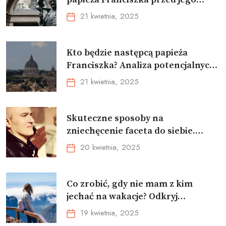
śmiercią. Analiza słów i przesłań
21 kwietnia, 2025
Kto będzie następcą papieża
Franciszka? Analiza potencjalnych
kandydatów i ich szans na
21 kwietnia, 2025
wyborach
Skuteczne sposoby na
zniechęcenie faceta do siebie.
Poznaj męskie reakcje i zachowania
20 kwietnia, 2025
Co zrobić, gdy nie mam z kim
jechać na wakacje? Odkryj
najlepsze sposoby na znalezienie
19 kwietnia, 2025
towarzysza podróży