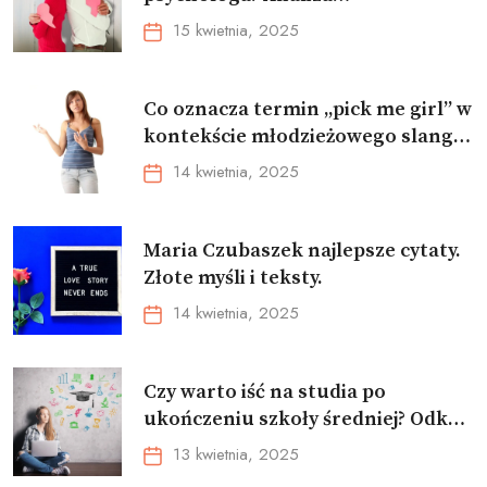
emocjonalnych i psychologicznych
15 kwietnia, 2025
aspektów
Co oznacza termin „pick me girl” w
kontekście młodzieżowego slangu
oraz jakie ma znaczenie dla kobiet i
14 kwietnia, 2025
mężczyzn?
Maria Czubaszek najlepsze cytaty.
Złote myśli i teksty.
14 kwietnia, 2025
Czy warto iść na studia po
ukończeniu szkoły średniej? Odkryj
korzyści płynące z wyższego
13 kwietnia, 2025
wykształcenia na rynku pracy